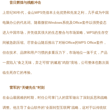
昔日辉煌与残酷冲击
上世纪90年代，金山WPS凭借本土化优势和先发之利，几乎成为中国
电脑办公的代名词。随着微软Windows系统及Office套件以强势姿态
进入中国市场，并凭借其强大的生态整合与市场策略，WPS的生存空
间被急剧压缩。尽管金山随后推出了对标Office的WPS Office套件，
但在技术、品牌和用户习惯的多重压力下，市场地位一落千丈，产品
一度陷入“食之无味，弃之可惜”的尴尬“鸡肋”境地，公司整体也数次面
临生死存亡的考验。
雷军的“关键先生”时刻
在金山最困难的时期，时任公司掌门人的雷军做出了深刻反思和战略
调整。他主导了金山软件的“全面转型互联网”战略，这对于以传统软